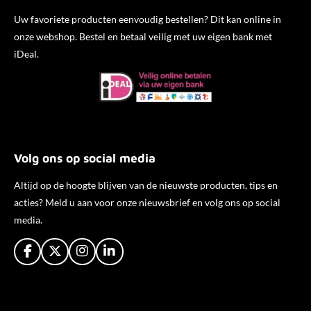
Uw favoriete producten eenvoudig bestellen? Dit kan online in
onze webshop. Bestel en betaal veilig met uw eigen bank met
iDeal.
Volg ons op social media
Altijd op de hoogte blijven van de nieuwste producten, tips en
acties? Meld u aan voor onze nieuwsbrief en volg ons op social
media.
F
X
I
L
a
n
i
c
s
n
e
t
k
b
a
e