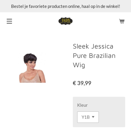
Bestel je favoriete producten online, haal op in de winkel!
Ga
direct
naar
de
hoofdinhoud
Sleek Jessica
Pure Brazilian
Wig
€ 39,99
Kleur