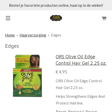
Bestel je favoriete producten online, haal op in de winkel!
Ga
direct
naar
de
hoofdinhoud
Home
»
Haarverzorging
»
Edges
Edges
ORS Olive Oil Edge
Control Hair Gel 2.25 oz.
€ 4,95
ORS Olive Oil Edge Control
Hair Gel 2.25 oz.
Helps Strengthens Edges And
Protect Hairline.
Repair, Restore & Revive.