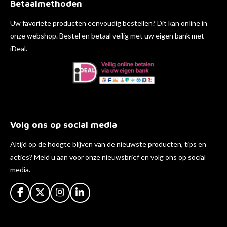
Betaalmethoden
Uw favoriete producten eenvoudig bestellen? Dit kan online in
onze webshop. Bestel en betaal veilig met uw eigen bank met
iDeal.
Volg ons op social media
Altijd op de hoogte blijven van de nieuwste producten, tips en
acties? Meld u aan voor onze nieuwsbrief en volg ons op social
media.
F
X
I
L
a
n
i
c
s
n
e
t
k