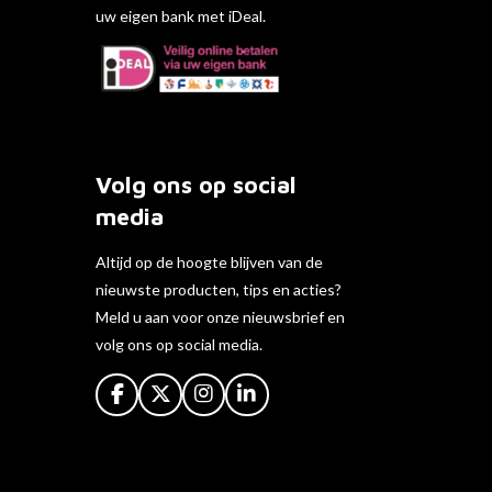
uw eigen bank met iDeal.
Volg ons op social
media
Altijd op de hoogte blijven van de
nieuwste producten, tips en acties?
Meld u aan voor onze nieuwsbrief en
volg ons op social media.
F
X
I
L
a
n
i
c
s
n
e
t
k
b
a
e