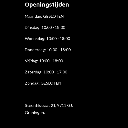
o
g
d
Openingstijden
o
r
I
k
a
n
Maandag: GESLOTEN
m
Dinsdag: 10:00 - 18:00
Woensdag: 10:00 - 18:00
Donderdag: 10:00 - 18
:00
Vrijdag: 10:00 - 18:00
Zaterdag: 10:00 - 17:00
Zondag: GESLOTEN
Steentilstraat 21, 9711 GJ,
Groningen.