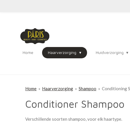
Ga
direct
naar
de
hoofdinhoud
Home
Haarverzorging
Huidverzorging
Home
»
Haarverzorging
»
Shampoo
»
Conditioning
Conditioner Shampoo
Verschillende soorten shampoo, voor elk haartype.