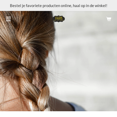
Bestel je favoriete producten online, haal op in de winkel!
Ga
direct
naar
de
hoofdinhoud