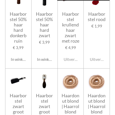
Haarbor
Haarbor
Haarbor
Haarbor
stel 50%
stel 50%
stel
stel rood
haar
haar
krullend
€ 1,99
hard
hard
haar
donkerb
zwart
zwart
ruin
met roze
€ 3,99
€ 3,99
€ 4,99
In winkelwagen
In winkelwagen
Uitverkocht
Uitverkocht
Haarbor
Haarbor
Haardon
Haardon
stel
stel
ut blond
ut blond
zwart
zwart
| Haarrol
| Haarrol
groot
groot
blond
blond