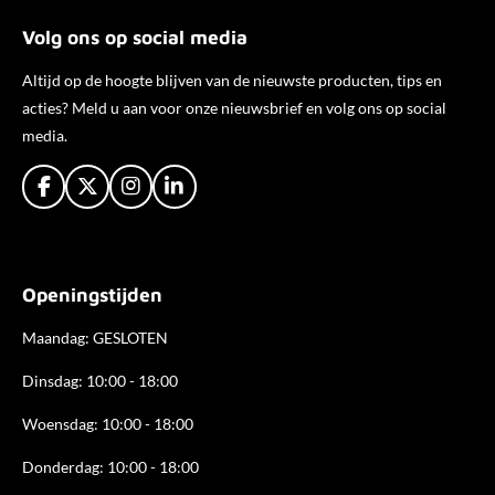
Volg ons op social media
Altijd op de hoogte blijven van de nieuwste producten, tips en
acties? Meld u aan voor onze nieuwsbrief en volg ons op social
media.
F
X
I
L
a
n
i
c
s
n
e
t
k
b
a
e
Openingstijden
o
g
d
o
r
I
k
a
n
Maandag: GESLOTEN
m
Dinsdag: 10:00 - 18:00
Woensdag: 10:00 - 18:00
Donderdag: 10:00 - 18
:00