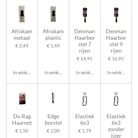
Afrokam
Afrokam
Denman
Denman
metaal
plastic
Haarbor
Haarbor
stel 7
stel 9
€ 2,49
€ 1,49
rijen
rijen
€ 14,95
€ 16,95
In winkelwagen
In winkelwagen
In winkelwagen
In winkelwage
Du Rag
Edge
Elastiek
Elastiek
Haarnet
borstel
6x3
6x3
zonder
€ 1,50
€ 2,00
€ 1,79
ijzer