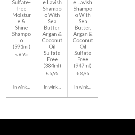
Sulfate-
e Lavish
e Lavish
free
Shampo
Shampo
Moistur
o With
o With
e &
Sea
Sea
Shine
Butter,
Butter,
Shampo
Argan &
Argan &
o
Coconut
Coconut
(591ml)
Oil
Oil
Sulfate
Sulfate
€ 8,95
Free
Free
(384ml)
(947ml)
€ 5,95
€ 8,95
In winkelwagen
In winkelwagen
In winkelwagen