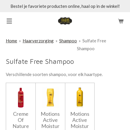
Bestel je favoriete producten online, haal op in de winkel!
Ga
direct
naar
de
hoofdinhoud
Home
»
Haarverzorging
»
Shampoo
»
Sulfate Free
Shampoo
Sulfate Free Shampoo
Verschillende soorten shampoo, voor elk haartype.
Creme
Motions
Motions
Of
Active
Active
Nature
Moistur
Moistur