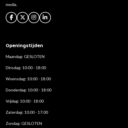
media.
F
X
I
L
a
n
i
c
s
n
e
t
k
b
a
e
Openingstijden
o
g
d
o
r
I
k
a
n
Maandag: GESLOTEN
m
Dinsdag: 10:00 - 18:00
Woensdag: 10:00 - 18:00
Donderdag: 10:00 - 18
:00
Vrijdag: 10:00 - 18:00
Zaterdag: 10:00 - 17:00
Zondag: GESLOTEN