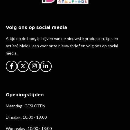
Volg ons op social media
Altijd op de hoogte blijven van de nieuwste producten, tips en
acties? Meld u aan voor onze nieuwsbrief en volg ons op social
media.
F
X
I
L
a
n
i
c
s
n
e
t
k
b
a
e
Openingstijden
o
g
d
o
r
I
k
a
n
Maandag: GESLOTEN
m
Dinsdag: 10:00 - 18:00
Woensdag: 10:00 - 18:00