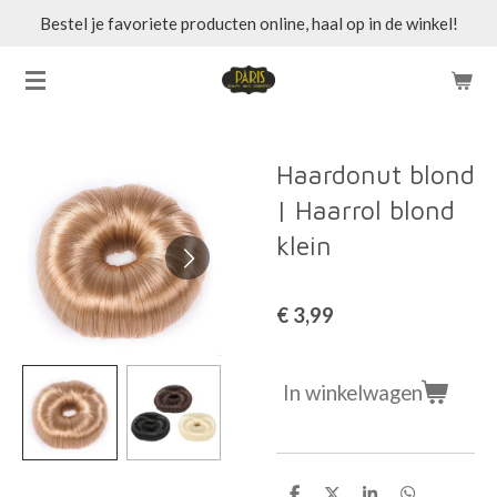
Bestel je favoriete producten online, haal op in de winkel!
Ga
direct
naar
de
hoofdinhoud
Haardonut blond
| Haarrol blond
klein
€ 3,99
In winkelwagen