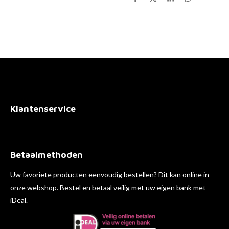
D
D
S
D
e
e
h
e
l
e
a
l
e
l
r
e
n
e
n
Klantenservice
Betaalmethoden
Uw favoriete producten eenvoudig bestellen? Dit kan online in
onze webshop. Bestel en betaal veilig met uw eigen bank met
iDeal.