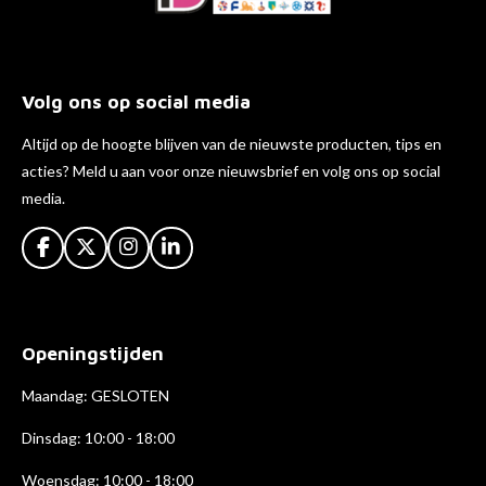
Volg ons op social media
Altijd op de hoogte blijven van de nieuwste producten, tips en
acties? Meld u aan voor onze nieuwsbrief en volg ons op social
media.
F
X
I
L
a
n
i
c
s
n
e
t
k
b
a
e
Openingstijden
o
g
d
o
r
I
k
a
n
Maandag: GESLOTEN
m
Dinsdag: 10:00 - 18:00
Woensdag: 10:00 - 18:00