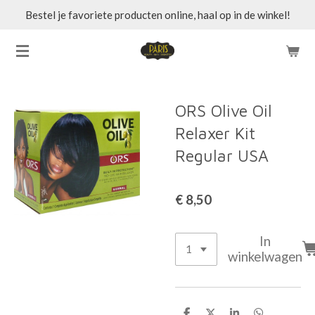
Bestel je favoriete producten online, haal op in de winkel!
Ga
direct
naar
de
hoofdinhoud
ORS Olive Oil
Relaxer Kit
Regular USA
€ 8,50
In
winkelwagen