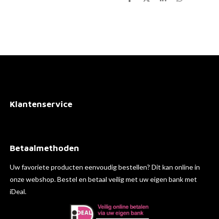
D
D
S
D
e
e
h
e
l
e
a
l
e
l
r
e
n
e
n
Klantenservice
Betaalmethoden
Uw favoriete producten eenvoudig bestellen? Dit kan online in
onze webshop. Bestel en betaal veilig met uw eigen bank met
iDeal.