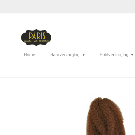
Ga
direct
naar
de
hoofdinhoud
Home
Haarverzorging
Huidverzorging