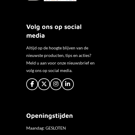
Volg ons op social
media
Altijd op de hoogte blijven van de
nieuwste producten, tips en acties?
Meld u aan voor onze nieuwsbrief en
volg ons op social media.
F
X
I
L
a
n
i
c
s
n
e
t
k
b
a
e
o
g
d
Openingstijden
o
r
I
k
a
n
Maandag: GESLOTEN
m