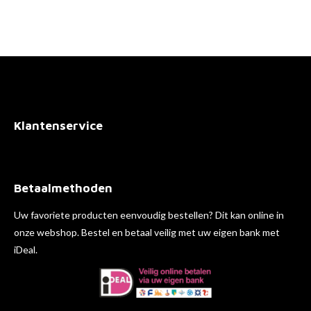
l
e
a
l
e
l
r
e
n
e
n
Klantenservice
Betaalmethoden
Uw favoriete producten eenvoudig bestellen? Dit kan online in
onze webshop. Bestel en betaal veilig met uw eigen bank met
iDeal.