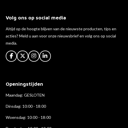
Volg ons op social media
Altijd op de hoogte blijven van de nieuwste producten, tips en
acties? Meld u aan voor onze nieuwsbrief en volg ons op social
media.
F
X
I
L
a
n
i
c
s
n
e
t
k
b
a
e
Openingstijden
o
g
d
o
r
I
k
a
n
Maandag: GESLOTEN
m
Dinsdag: 10:00 - 18:00
Woensdag: 10:00 - 18:00