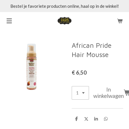
Bestel je favoriete producten online, haal op in de winkel!
Ga
direct
naar
de
hoofdinhoud
African Pride
Hair Mousse
€ 6,50
In
winkelwagen
D
D
S
D
e
e
h
e