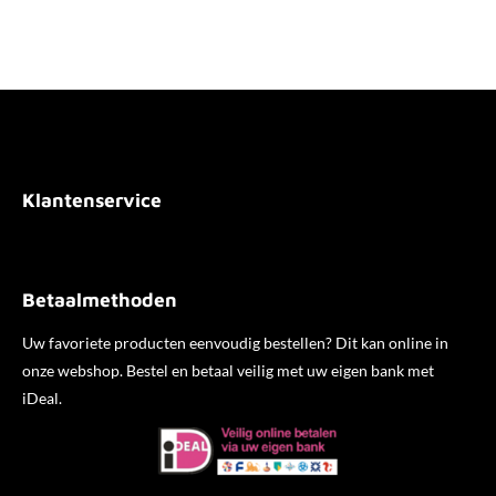
l
e
a
l
e
l
r
e
n
e
n
Klantenservice
Betaalmethoden
Uw favoriete producten eenvoudig bestellen? Dit kan online in
onze webshop. Bestel en betaal veilig met uw eigen bank met
iDeal.