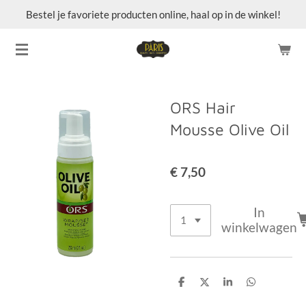
Bestel je favoriete producten online, haal op in de winkel!
Ga
direct
naar
de
hoofdinhoud
ORS Hair
Mousse Olive Oil
€ 7,50
In
winkelwagen
D
D
S
D
e
e
h
e