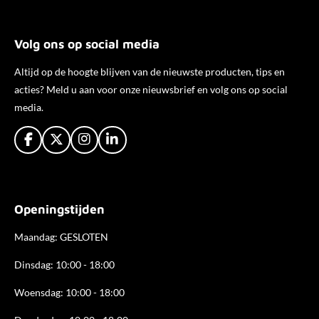
Volg ons op social media
Altijd op de hoogte blijven van de nieuwste producten, tips en
acties? Meld u aan voor onze nieuwsbrief en volg ons op social
media.
F
X
I
L
a
n
i
c
s
n
e
t
k
b
a
e
Openingstijden
o
g
d
o
r
I
k
a
n
Maandag: GESLOTEN
m
Dinsdag: 10:00 - 18:00
Woensdag: 10:00 - 18:00