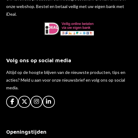
onze webshop. Bestel en betaal veilig met uw eigen bank met
iDeal.
Volg ons op social media
Altijd op de hoogte blijven van de nieuwste producten, tips en
acties? Meld u aan voor onze nieuwsbrief en volg ons op social
media.
F
X
I
L
a
n
i
c
s
n
e
t
k
b
a
e
Openingstijden
o
g
d
o
r
I