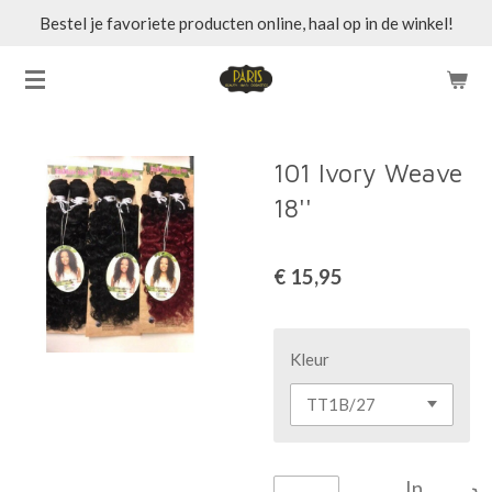
Bestel je favoriete producten online, haal op in de winkel!
Ga
direct
naar
de
hoofdinhoud
101 Ivory Weave
18''
€ 15,95
Kleur
In