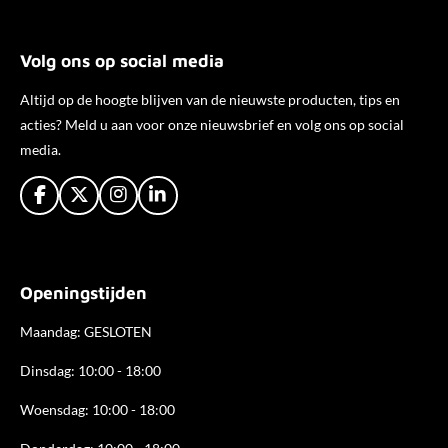
Volg ons op social media
Altijd op de hoogte blijven van de nieuwste producten, tips en
acties? Meld u aan voor onze nieuwsbrief en volg ons op social
media.
F
X
I
L
a
n
i
c
s
n
e
t
k
b
a
e
Openingstijden
o
g
d
o
r
I
k
a
n
Maandag: GESLOTEN
m
Dinsdag: 10:00 - 18:00
Woensdag: 10:00 - 18:00