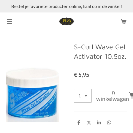
Bestel je favoriete producten online, haal op in de winkel!
Ga
direct
naar
de
hoofdinhoud
S-Curl Wave Gel
Activator 10.5oz.
€ 5,95
In
winkelwagen
D
D
S
D
e
e
h
e