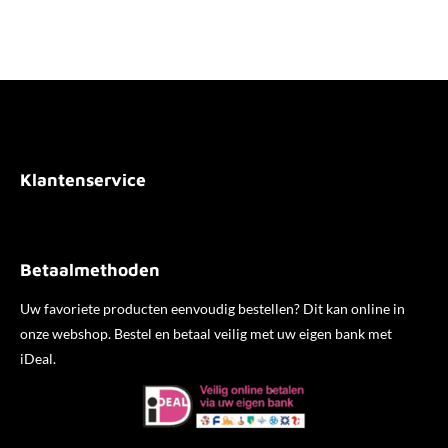
l
e
a
l
e
l
r
e
n
e
n
Klantenservice
Betaalmethoden
Uw favoriete producten eenvoudig bestellen? Dit kan online in
onze webshop. Bestel en betaal veilig met uw eigen bank met
iDeal.