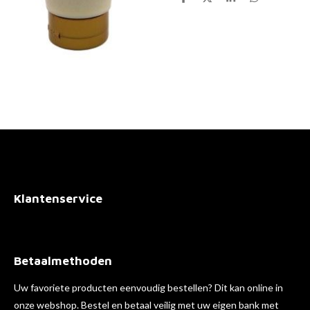
D
D
S
D
e
e
h
e
l
e
a
l
e
l
r
e
n
e
n
Klantenservice
Betaalmethoden
Uw favoriete producten eenvoudig bestellen? Dit kan online in
onze webshop. Bestel en betaal veilig met uw eigen bank met