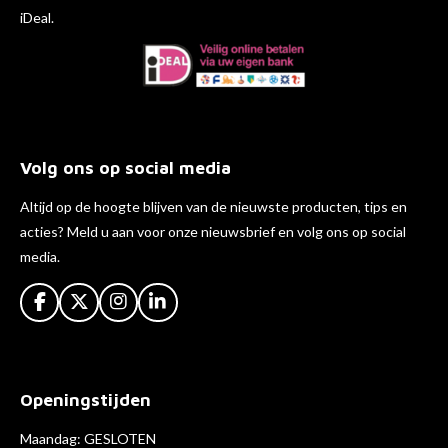
iDeal.
Volg ons op social media
Altijd op de hoogte blijven van de nieuwste producten, tips en
acties? Meld u aan voor onze nieuwsbrief en volg ons op social
media.
F
X
I
L
a
n
i
c
s
n
e
t
k
b
a
e
Openingstijden
o
g
d
o
r
I
k
a
n
Maandag: GESLOTEN