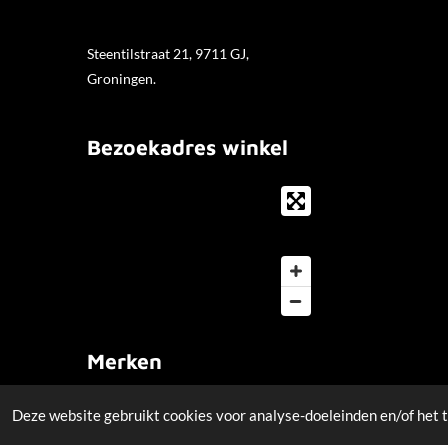
Steentilstraat 21, 9711 GJ,
Groningen.
Bezoekadres winkel
Merken
Creatie door:
De SEO Studio
.
Deze website gebruikt cookies voor analyse-doeleinden en/of het t
© 2020 Paris Hair Cosmetics.