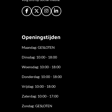
F
X
I
L
a
n
i
c
s
n
e
t
k
b
a
e
o
g
d
Openingstijden
o
r
I
k
a
n
Maandag: GESLOTEN
m
Dinsdag: 10:00 - 18:00
Woensdag: 10:00 - 18:00
Donderdag: 10:00 - 18
:00
Vrijdag: 10:00 - 18:00
Zaterdag: 10:00 - 17:00
Zondag: GESLOTEN