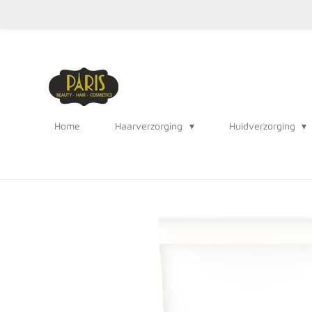
Ga
direct
naar
de
hoofdinhoud
Home
Haarverzorging
Huidverzorging