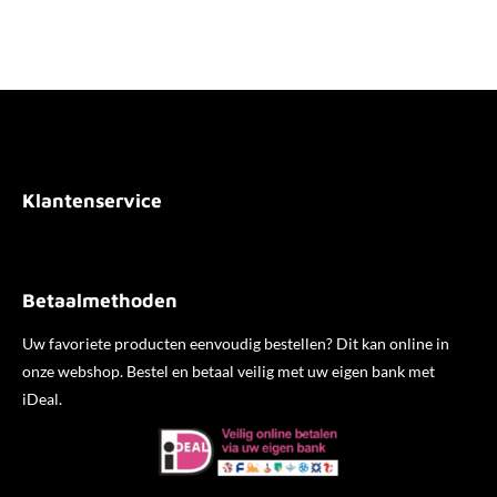
l
e
a
l
e
l
r
e
n
e
n
Klantenservice
Betaalmethoden
Uw favoriete producten eenvoudig bestellen? Dit kan online in
onze webshop. Bestel en betaal veilig met uw eigen bank met
iDeal.