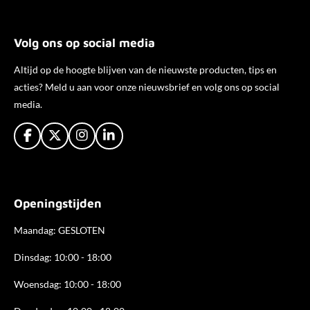
Volg ons op social media
Altijd op de hoogte blijven van de nieuwste producten, tips en
acties? Meld u aan voor onze nieuwsbrief en volg ons op social
media.
F
X
I
L
a
n
i
c
s
n
e
t
k
b
a
e
Openingstijden
o
g
d
o
r
I
k
a
n
Maandag: GESLOTEN
m
Dinsdag: 10:00 - 18:00
Woensdag: 10:00 - 18:00