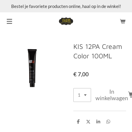
Bestel je favoriete producten online, haal op in de winkel!
Ga
direct
naar
de
hoofdinhoud
KIS 12PA Cream
Color 100ML
€ 7,00
In
winkelwagen
D
D
S
D
e
e
h
e