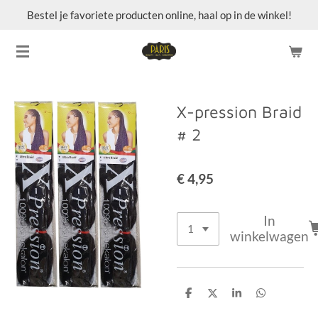
Bestel je favoriete producten online, haal op in de winkel!
Ga
direct
naar
de
hoofdinhoud
X-pression Braid
# 2
€ 4,95
In
winkelwagen
D
D
S
D
e
e
h
e