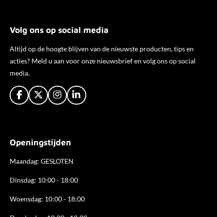
Volg ons op social media
Altijd op de hoogte blijven van de nieuwste producten, tips en
acties? Meld u aan voor onze nieuwsbrief en volg ons op social
media.
F
X
I
L
a
n
i
c
s
n
e
t
k
b
a
e
Openingstijden
o
g
d
o
r
I
k
a
n
Maandag: GESLOTEN
m
Dinsdag: 10:00 - 18:00
Woensdag: 10:00 - 18:00