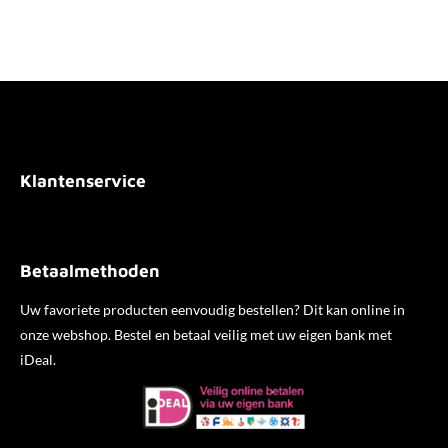
l
e
a
l
e
l
r
e
n
e
n
Klantenservice
Betaalmethoden
Uw favoriete producten eenvoudig bestellen? Dit kan online in
onze webshop. Bestel en betaal veilig met uw eigen bank met
iDeal.