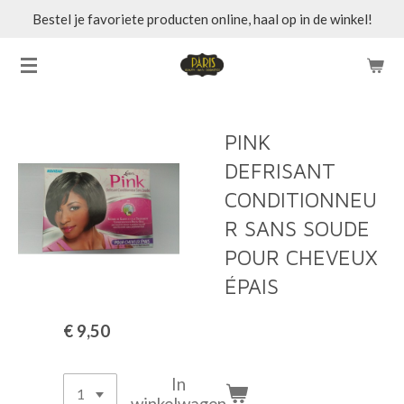
Bestel je favoriete producten online, haal op in de winkel!
Ga
direct
naar
de
hoofdinhoud
PINK
DEFRISANT
CONDITIONNEU
R SANS SOUDE
POUR CHEVEUX
ÉPAIS
€ 9,50
In
winkelwagen