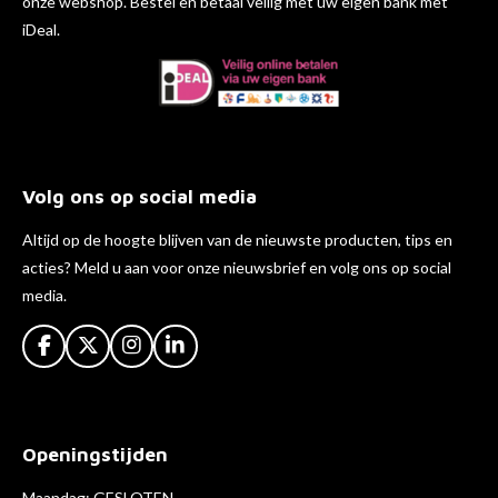
onze webshop. Bestel en betaal veilig met uw eigen bank met
iDeal.
Volg ons op social media
Altijd op de hoogte blijven van de nieuwste producten, tips en
acties? Meld u aan voor onze nieuwsbrief en volg ons op social
media.
F
X
I
L
a
n
i
c
s
n
e
t
k
b
a
e
Openingstijden
o
g
d
o
r
I
k
a
n
Maandag: GESLOTEN