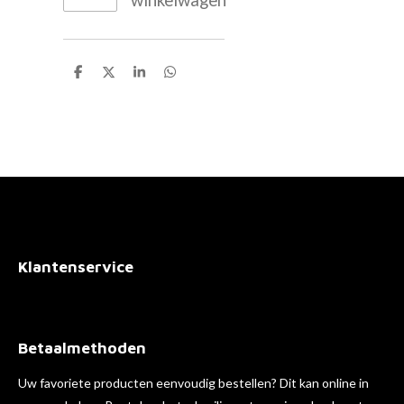
D
D
S
D
e
e
h
e
l
e
a
l
e
l
r
e
n
e
n
Klantenservice
Betaalmethoden
Uw favoriete producten eenvoudig bestellen? Dit kan online in