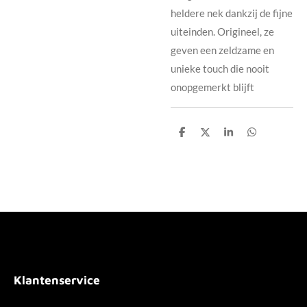
heldere nek dankzij de fijne
uiteinden.
Origineel, ze
geven een zeldzame en
unieke touch die nooit
onopgemerkt blijft
D
D
S
D
e
e
h
e
l
e
a
l
e
l
r
e
n
e
n
Klantenservice