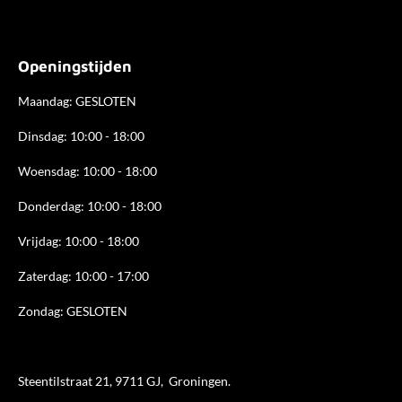
a
n
i
c
s
n
e
t
k
b
a
e
Openingstijden
o
g
d
o
r
I
k
a
n
Maandag: GESLOTEN
m
Dinsdag: 10:00 - 18:00
Woensdag: 10:00 - 18:00
Donderdag: 10:00 - 18
:00
Vrijdag: 10:00 - 18:00
Zaterdag: 10:00 - 17:00
Zondag: GESLOTEN
Steentilstraat 21, 9711 GJ, Groningen.