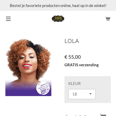
Bestel je favoriete producten online, haal op in de winkel!
Ga
direct
naar
de
hoofdinhoud
LOLA
€ 55,00
GRATIS verzending
KLEUR