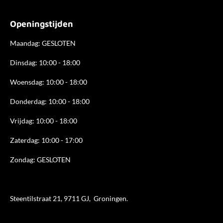
e
t
k
b
a
e
Openingstijden
o
g
d
o
r
I
k
a
n
Maandag: GESLOTEN
m
Dinsdag: 10:00 - 18:00
Woensdag: 10:00 - 18:00
Donderdag: 10:00 - 18
:00
Vrijdag: 10:00 - 18:00
Zaterdag: 10:00 - 17:00
Zondag: GESLOTEN
Steentilstraat 21, 9711 GJ, Groningen.