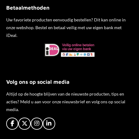
Betaalmethoden
Uw favoriete producten eenvoudig bestellen? Dit kan online in
onze webshop. Bestel en betaal veilig met uw eigen bank met
iDeal.
Volg ons op social media
Altijd op de hoogte blijven van de nieuwste producten, tips en
acties? Meld u aan voor onze nieuwsbrief en volg ons op social
media.
F
X
I
L
a
n
i
c
s
n