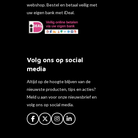
webshop. Bestel en betaal veilig met
uw eigen bank met iDeal.
Volg ons op social
media
Altijd op de hoogte blijven van de
nieuwste producten, tips en acties?
Meld u aan voor onze nieuwsbrief en
volg ons op social media.
F
X
I
L
a
n
i
c
s
n
e
t
k