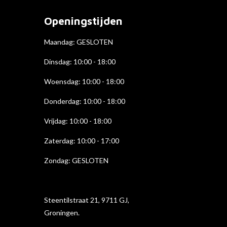
b
a
e
o
g
d
Openingstijden
o
r
I
k
a
n
Maandag: GESLOTEN
m
Dinsdag: 10:00 - 18:00
Woensdag: 10:00 - 18:00
Donderdag: 10:00 - 18
:00
Vrijdag: 10:00 - 18:00
Zaterdag: 10:00 - 17:00
Zondag: GESLOTEN
Steentilstraat 21, 9711 GJ,
Groningen.