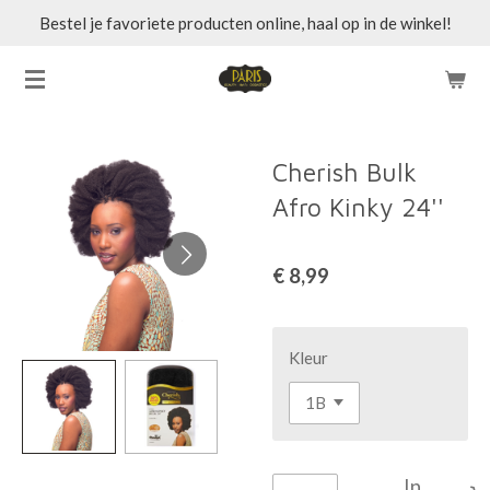
Bestel je favoriete producten online, haal op in de winkel!
Ga
direct
naar
de
hoofdinhoud
Cherish Bulk
Afro Kinky 24''
€ 8,99
Kleur
In