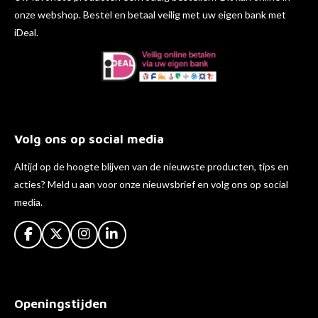
onze webshop. Bestel en betaal veilig met uw eigen bank met
iDeal.
Volg ons op social media
Altijd op de hoogte blijven van de nieuwste producten, tips en
acties? Meld u aan voor onze nieuwsbrief en volg ons op social
media.
F
X
I
L
a
n
i
c
s
n
e
t
k
b
a
e
Openingstijden
o
g
d
o
r
I