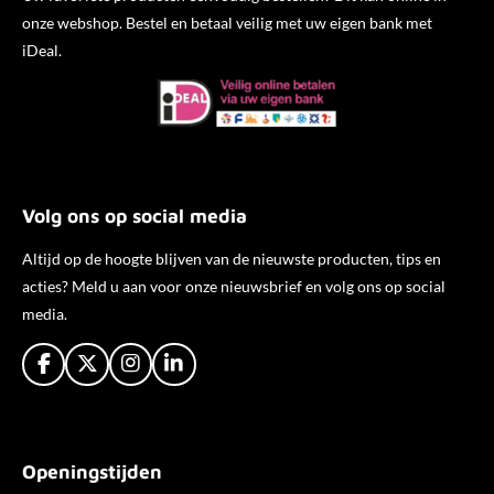
onze webshop. Bestel en betaal veilig met uw eigen bank met
iDeal.
Volg ons op social media
Altijd op de hoogte blijven van de nieuwste producten, tips en
acties? Meld u aan voor onze nieuwsbrief en volg ons op social
media.
F
X
I
L
a
n
i
c
s
n
e
t
k
b
a
e
Openingstijden
o
g
d
o
r
I