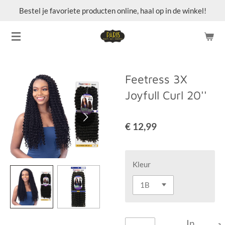
Bestel je favoriete producten online, haal op in de winkel!
Ga
direct
naar
de
hoofdinhoud
Feetress 3X
Joyfull Curl 20''
€ 12,99
Kleur
In