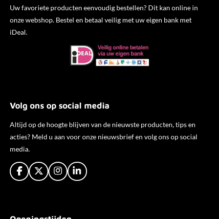
Uw favoriete producten eenvoudig bestellen? Dit kan online in
onze webshop. Bestel en betaal veilig met uw eigen bank met
iDeal.
Volg ons op social media
Altijd op de hoogte blijven van de nieuwste producten, tips en
acties? Meld u aan voor onze nieuwsbrief en volg ons op social
media.
F
X
I
L
a
n
i
c
s
n
e
t
k
b
a
e
Openingstijden
o
g
d