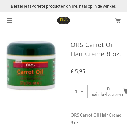
Bestel je favoriete producten online, haal op in de winkel!
Ga
direct
naar
de
hoofdinhoud
ORS Carrot Oil
Hair Creme 8 oz.
€ 5,95
In
winkelwagen
ORS Carrot Oil Hair Creme
8 oz.