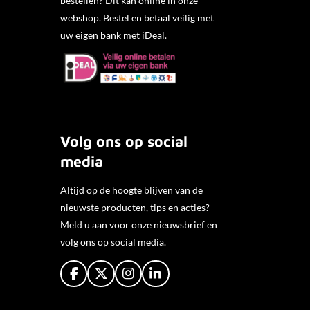
bestellen? Dit kan online in onze
webshop. Bestel en betaal veilig met
uw eigen bank met iDeal.
Volg ons op social
media
Altijd op de hoogte blijven van de
nieuwste producten, tips en acties?
Meld u aan voor onze nieuwsbrief en
volg ons op social media.
F
X
I
L
a
n
i
c
s
n