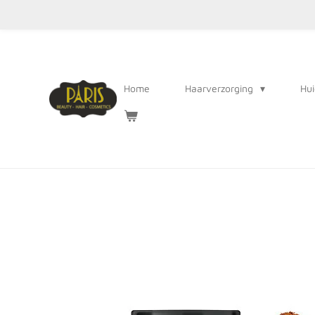
Ga
direct
naar
de
Home
Haarverzorging
Hui
hoofdinhoud