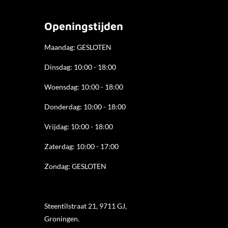
e
t
k
b
a
e
o
g
d
Openingstijden
o
r
I
k
a
n
Maandag: GESLOTEN
m
Dinsdag: 10:00 - 18:00
Woensdag: 10:00 - 18:00
Donderdag: 10:00 - 18
:00
Vrijdag: 10:00 - 18:00
Zaterdag: 10:00 - 17:00
Zondag: GESLOTEN
Steentilstraat 21, 9711 GJ,
Groningen.