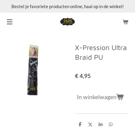
Bestel je favoriete producten online, haal op in de winkel!
Ga
direct
naar
de
hoofdinhoud
X-Pression Ultra
Braid PU
€ 4,95
In winkelwagen
D
D
S
D
e
e
h
e