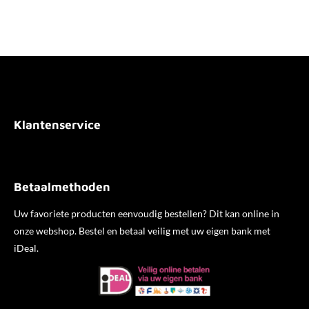
l
e
a
l
e
l
r
e
n
e
n
Klantenservice
Betaalmethoden
Uw favoriete producten eenvoudig bestellen? Dit kan online in
onze webshop. Bestel en betaal veilig met uw eigen bank met
iDeal.