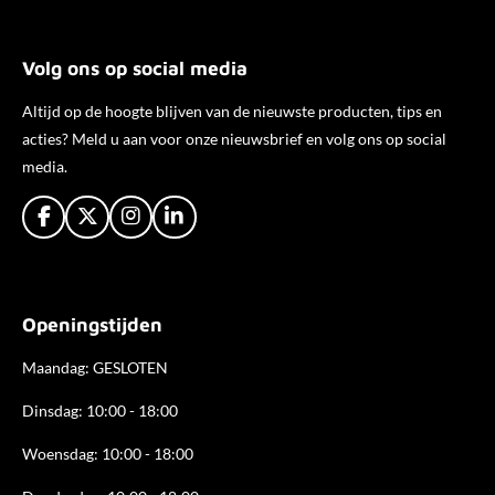
Volg ons op social media
Altijd op de hoogte blijven van de nieuwste producten, tips en
acties? Meld u aan voor onze nieuwsbrief en volg ons op social
media.
F
X
I
L
a
n
i
c
s
n
e
t
k
b
a
e
Openingstijden
o
g
d
o
r
I
k
a
n
Maandag: GESLOTEN
m
Dinsdag: 10:00 - 18:00
Woensdag: 10:00 - 18:00