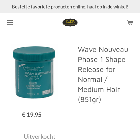
Bestel je favoriete producten online, haal op in de winkel!
Ga
direct
naar
de
hoofdinhoud
Wave Nouveau
Phase 1 Shape
Release for
Normal /
Medium Hair
(851gr)
€ 19,95
Uitverkocht