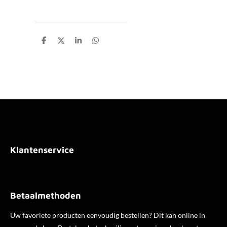
D
D
S
D
e
e
h
e
l
e
a
l
e
l
r
e
n
e
n
Klantenservice
Betaalmethoden
Uw favoriete producten eenvoudig bestellen? Dit kan online in