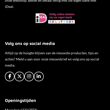
onze webshop. Bestel en betaal veilig met uw eigen bank met
iDeal.
Volg ons op social media
Altijd op de hoogte blijven van de nieuwste producten, tips en
acties? Meld u aan voor onze nieuwsbrief en volg ons op social
media.
F
X
I
L
a
n
i
c
s
n
e
t
k
b
a
e
Openingstijden
o
g
d
o
r
I
k
a
n
Maandag: GESLOTEN