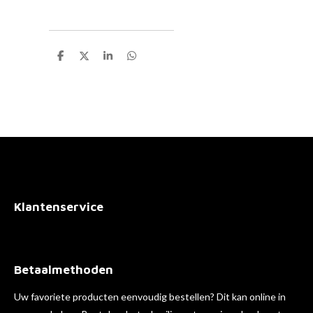
D
D
S
D
e
e
h
e
l
e
a
l
e
l
r
e
n
e
n
Klantenservice
Betaalmethoden
Uw favoriete producten eenvoudig bestellen? Dit kan online in