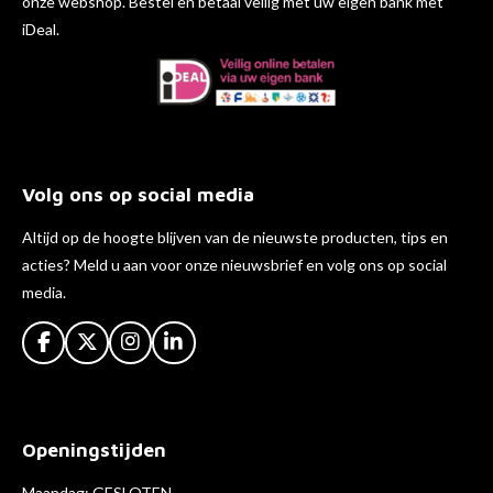
onze webshop. Bestel en betaal veilig met uw eigen bank met
iDeal.
Volg ons op social media
Altijd op de hoogte blijven van de nieuwste producten, tips en
acties? Meld u aan voor onze nieuwsbrief en volg ons op social
media.
F
X
I
L
a
n
i
c
s
n
e
t
k
b
a
e
Openingstijden
o
g
d
o
r
I
k
a
n
Maandag: GESLOTEN