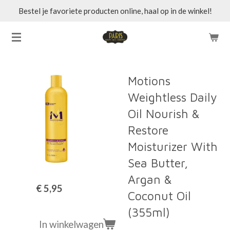
Bestel je favoriete producten online, haal op in de winkel!
Ga
direct
naar
de
hoofdinhoud
Motions
Weightless Daily
Oil Nourish &
Restore
Moisturizer With
Sea Butter,
Argan &
€ 5,95
Coconut Oil
(355ml)
In winkelwagen