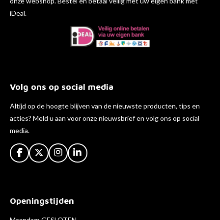
onze webshop. Bestel en betaal veilig met uw eigen bank met
iDeal.
Volg ons op social media
Altijd op de hoogte blijven van de nieuwste producten, tips en
acties? Meld u aan voor onze nieuwsbrief en volg ons op social
media.
F
X
I
L
a
n
i
c
s
n
e
t
k
b
a
e
Openingstijden
o
g
d
o
r
I
k
a
n
Maandag: GESLOTEN