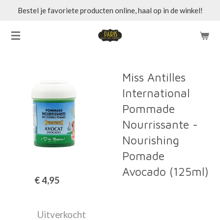
Bestel je favoriete producten online, haal op in de winkel!
Ga
direct
naar
de
hoofdinhoud
Miss Antilles
International
Pommade
Nourrissante -
Nourishing
Pomade
Avocado (125ml)
€ 4,95
Uitverkocht