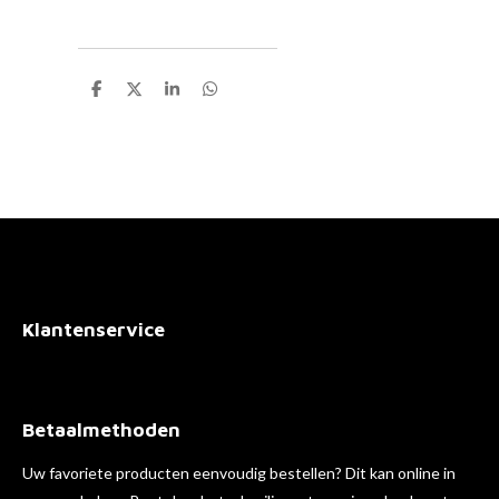
D
D
S
D
e
e
h
e
l
e
a
l
e
l
r
e
n
e
n
Klantenservice
Betaalmethoden
Uw favoriete producten eenvoudig bestellen? Dit kan online in