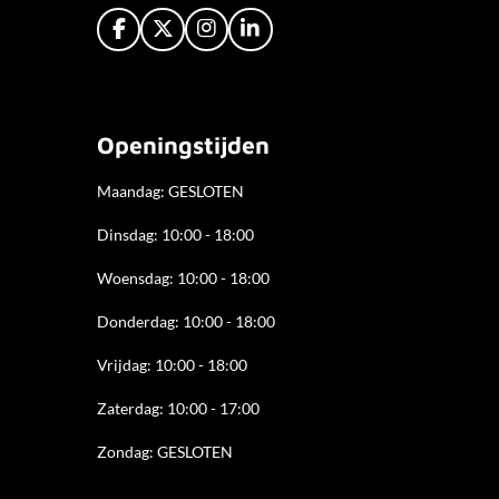
F
X
I
L
a
n
i
c
s
n
e
t
k
b
a
e
o
g
d
Openingstijden
o
r
I
k
a
n
Maandag: GESLOTEN
m
Dinsdag: 10:00 - 18:00
Woensdag: 10:00 - 18:00
Donderdag: 10:00 - 18
:00
Vrijdag: 10:00 - 18:00
Zaterdag: 10:00 - 17:00
Zondag: GESLOTEN