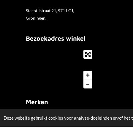
Steentilstraat 21, 9711 GJ,
Groningen.
Bezoekadres winkel
Merken
Creatie door:
De SEO Studio
.
Deze website gebruikt cookies voor analyse-doeleinden en/of het t
© 2020 Paris Hair Cosmetics.