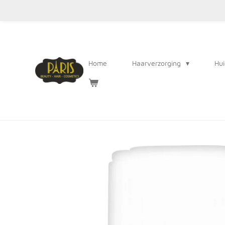
Ga
direct
naar
de
Home
Haarverzorging
Hui
hoofdinhoud