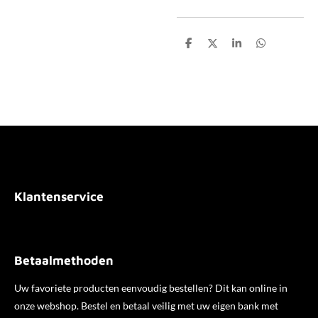
D
D
S
D
e
e
h
e
l
e
a
l
e
l
r
e
n
e
n
Klantenservice
Betaalmethoden
Uw favoriete producten eenvoudig bestellen? Dit kan online in
onze webshop. Bestel en betaal veilig met uw eigen bank met