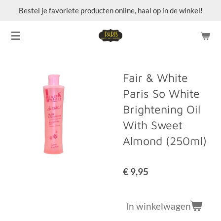
Bestel je favoriete producten online, haal op in de winkel!
Ga
direct
naar
de
hoofdinhoud
Fair & White
Paris So White
Brightening Oil
With Sweet
Almond (250ml)
€ 9,95
In winkelwagen