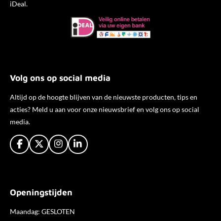
iDeal.
Volg ons op social media
Altijd op de hoogte blijven van de nieuwste producten, tips en
acties? Meld u aan voor onze nieuwsbrief en volg ons op social
media.
F
X
I
L
a
n
i
c
s
n
e
t
k
b
a
e
Openingstijden
o
g
d
o
r
I
k
a
n
Maandag: GESLOTEN
m