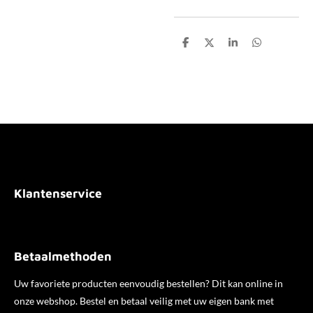
D
D
S
D
e
e
h
e
l
e
a
l
e
l
r
e
n
e
n
Klantenservice
Betaalmethoden
Uw favoriete producten eenvoudig bestellen? Dit kan online in
onze webshop. Bestel en betaal veilig met uw eigen bank met