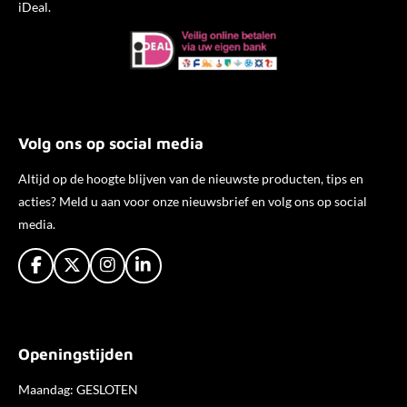
iDeal.
Volg ons op social media
Altijd op de hoogte blijven van de nieuwste producten, tips en
acties? Meld u aan voor onze nieuwsbrief en volg ons op social
media.
F
X
I
L
a
n
i
c
s
n
e
t
k
b
a
e
Openingstijden
o
g
d
o
r
I
k
a
n
Maandag: GESLOTEN
m