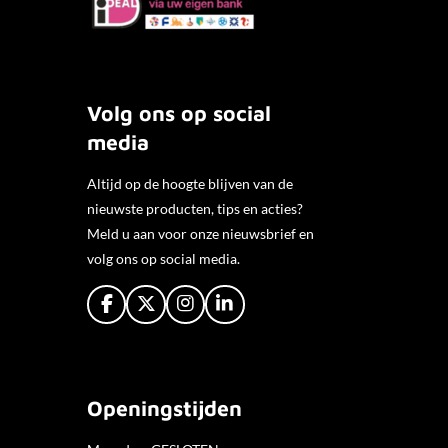
Volg ons op social
media
Altijd op de hoogte blijven van de
nieuwste producten, tips en acties?
Meld u aan voor onze nieuwsbrief en
volg ons op social media.
F
X
I
L
a
n
i
c
s
n
e
t
k
b
a
e
o
g
d
Openingstijden
o
r
I
k
a
n