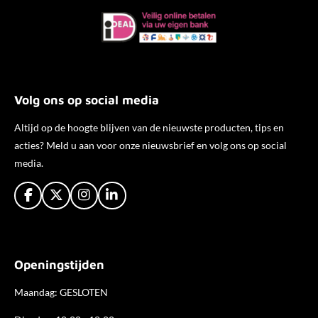
Volg ons op social media
Altijd op de hoogte blijven van de nieuwste producten, tips en
acties? Meld u aan voor onze nieuwsbrief en volg ons op social
media.
F
X
I
L
a
n
i
c
s
n
e
t
k
b
a
e
Openingstijden
o
g
d
o
r
I
k
a
n
Maandag: GESLOTEN
m