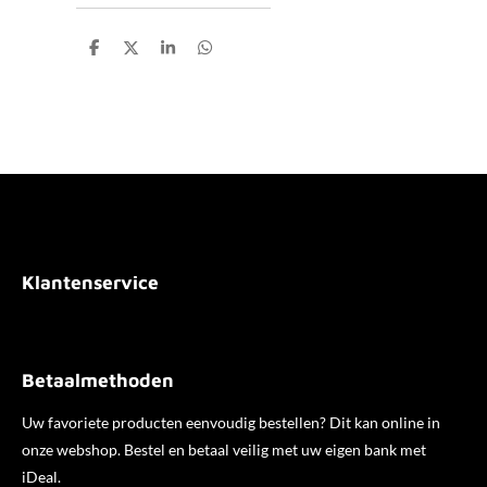
D
D
S
D
e
e
h
e
l
e
a
l
e
l
r
e
n
e
n
Klantenservice
Betaalmethoden
Uw favoriete producten eenvoudig bestellen? Dit kan online in
onze webshop. Bestel en betaal veilig met uw eigen bank met
iDeal.