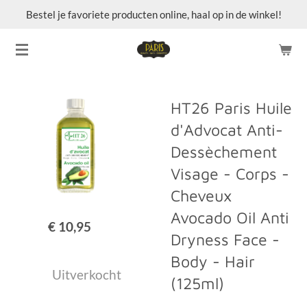
Bestel je favoriete producten online, haal op in de winkel!
Ga
direct
naar
de
hoofdinhoud
HT26 Paris Huile
d'Advocat Anti-
Dessèchement
Visage - Corps -
Cheveux
Avocado Oil Anti
€ 10,95
Dryness Face -
Body - Hair
Uitverkocht
(125ml)