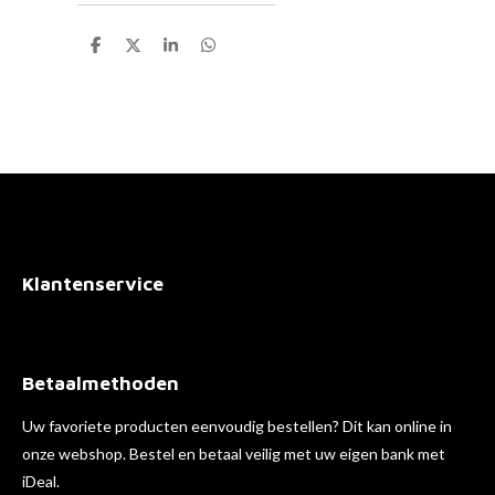
D
D
S
D
e
e
h
e
l
e
a
l
e
l
r
e
n
e
n
Klantenservice
Betaalmethoden
Uw favoriete producten eenvoudig bestellen? Dit kan online in
onze webshop. Bestel en betaal veilig met uw eigen bank met
iDeal.