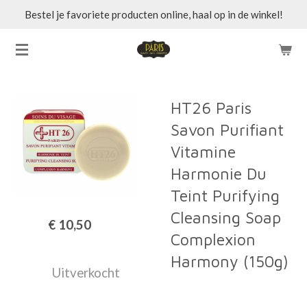
Bestel je favoriete producten online, haal op in de winkel!
Ga
direct
naar
de
hoofdinhoud
HT26 Paris
Savon Purifiant
Vitamine
Harmonie Du
Teint Purifying
Cleansing Soap
€ 10,50
Complexion
Harmony (150g)
Uitverkocht