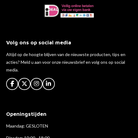
Volg ons op social media
Altijd op de hoogte blijven van de nieuwste producten, tips en
acties? Meld u aan voor onze nieuwsbrief en volg ons op social
media.
F
X
I
L
a
n
i
c
s
n
e
t
k
b
a
e
Openingstijden
o
g
d
o
r
I
k
a
n
Maandag: GESLOTEN
m
Dinsdag: 10:00 - 18:00