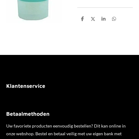
D
D
S
D
e
e
h
e
l
e
a
l
e
l
r
e
n
e
n
Klantenservice
Betaalmethoden
Uw favoriete producten eenvoudig bestellen? Dit kan online in
onze webshop. Bestel en betaal veilig met uw eigen bank met