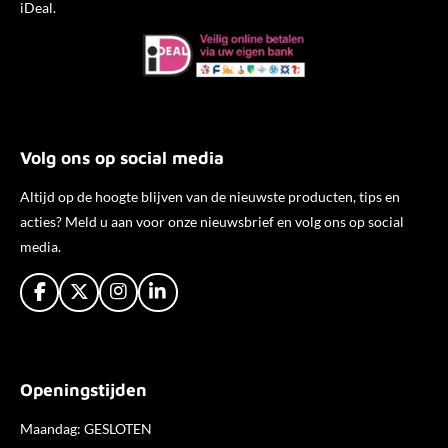
iDeal.
Volg ons op social media
Altijd op de hoogte blijven van de nieuwste producten, tips en
acties? Meld u aan voor onze nieuwsbrief en volg ons op social
media.
F
X
I
L
a
n
i
c
s
n
e
t
k
b
a
e
Openingstijden
o
g
d
o
r
I
k
a
n
Maandag: GESLOTEN
m