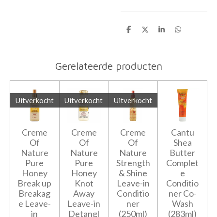
D
D
S
D
e
e
h
e
l
e
a
l
e
l
r
e
n
e
n
Gerelateerde producten
Uitverkocht
Uitverkocht
Uitverkocht
Creme
Creme
Creme
Cantu
Of
Of
Of
Shea
Nature
Nature
Nature
Butter
Pure
Pure
Strength
Complet
Honey
Honey
& Shine
e
Break up
Knot
Leave-in
Conditio
Breakag
Away
Conditio
ner Co-
e Leave-
Leave-in
ner
Wash
in
Detangl
(250ml)
(283ml)