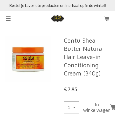
Bestel je favoriete producten online, haal op in de winkel!
Ga
direct
naar
de
hoofdinhoud
Cantu Shea
Butter Natural
Hair Leave-in
Conditioning
Cream (340g)
€ 7,95
In
winkelwagen