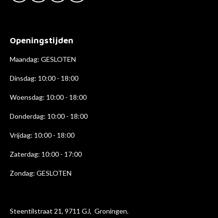
a
n
i
c
s
n
e
t
k
b
a
e
Openingstijden
o
g
d
o
r
I
k
a
n
Maandag: GESLOTEN
m
Dinsdag: 10:00 - 18:00
Woensdag: 10:00 - 18:00
Donderdag: 10:00 - 18
:00
Vrijdag: 10:00 - 18:00
Zaterdag: 10:00 - 17:00
Zondag: GESLOTEN
Steentilstraat 21, 9711 GJ, Groningen.