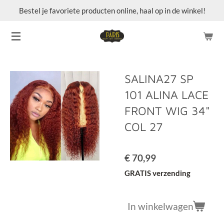
Bestel je favoriete producten online, haal op in de winkel!
Ga
direct
naar
de
hoofdinhoud
SALINA27 SP
101 ALINA LACE
FRONT WIG 34"
COL 27
€ 70,99
GRATIS verzending
In winkelwagen