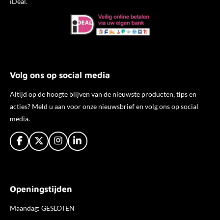
iDeal.
Volg ons op social media
Altijd op de hoogte blijven van de nieuwste producten, tips en
acties? Meld u aan voor onze nieuwsbrief en volg ons op social
media.
F
X
I
L
a
n
i
c
s
n
e
t
k
b
a
e
Openingstijden
o
g
d
o
r
I
k
a
n
Maandag: GESLOTEN
m