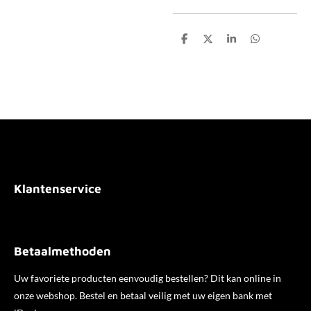
D
D
S
D
e
e
h
e
l
e
a
l
e
l
r
e
n
e
n
Klantenservice
Betaalmethoden
Uw favoriete producten eenvoudig bestellen? Dit kan online in
onze webshop. Bestel en betaal veilig met uw eigen bank met