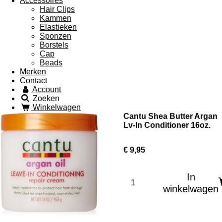
Accessoires
Hair Clips
Kammen
Elastieken
Sponzen
Borstels
Cap
Beads
Merken
Contact
Account
Zoeken
Winkelwagen
Cantu Shea Butter Argan
Lv-In Conditioner 16oz.
€ 9,95
In
winkelwagen