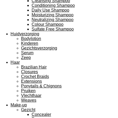
Cleansing Shampoo
Conditioning Shampoo
Daily Use Shampoo
Moisturizing Shampoo
Neutralizing Shampoo
Colour Shampoo
Sulfate Free Shampoo
Huidverzorging
Bodylotion
Kinderen
Gezichtsverzorging
Serum
Zeep
Haar
Brazilian Hair
Closures
Crochet Braids
Extensions
Ponytails & Chignons
Pruiken
Vlechthaar
Weaves
Make-up
Gezicht
Concealer