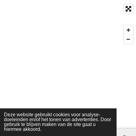
Merken
Creatie door:
De SEO Studio
.
© 2020 Paris Hair Cosmetics.
Deze website gebruikt cookies voor analyse-
doeleinden en/of het tonen van advertenties. Door
gebruik te blijven maken van de site gaat u
hiermee akkoord.