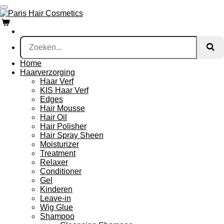
Ga
direct
naar
de
hoofdinhoud
Home
Haarverzorging
Haar Verf
KIS Haar Verf
Edges
Hair Mousse
Hair Oil
Hair Polisher
Hair Spray Sheen
Moisturizer
Treatment
Relaxer
Conditioner
Gel
Kinderen
Leave-in
Wig Glue
Shampoo