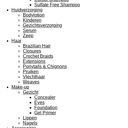
Sulfate Free Shampoo
Huidverzorging
Bodylotion
Kinderen
Gezichtsverzorging
Serum
Zeep
Haar
Brazilian Hair
Closures
Crochet Braids
Extensions
Ponytails & Chignons
Pruiken
Vlechthaar
Weaves
Make-up
Gezicht
Concealer
Eyes
Foundation
Gel Primer
Lippen
Nagels