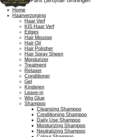
Paris (afro)hair Groningen
Home
Haarverzorging
Haar Verf
KIS Haar Verf
Edges
Hair Mousse
Hair Oil
Hair Polisher
Hair Spray Sheen
Moisturizer
Treatment
Relaxer
Conditioner
Gel
Kinderen
Leave-in
Wig Glue
Shampoo
Cleansing Shampoo
Conditioning Shampoo
Daily Use Shampoo
Moisturizing Shampoo
Neutralizing Shampoo
Colour Shampoo