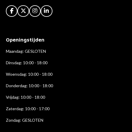
F
X
I
L
a
n
i
c
s
n
e
t
k
b
a
e
Openingstijden
o
g
d
o
r
I
k
a
n
Maandag: GESLOTEN
m
Dinsdag: 10:00 - 18:00
Woensdag: 10:00 - 18:00
Donderdag: 10:00 - 18
:00
Vrijdag: 10:00 - 18:00
Zaterdag: 10:00 - 17:00
Zondag: GESLOTEN