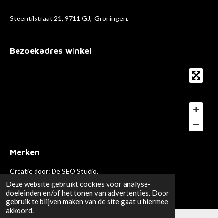
Steentilstraat 21, 9711 GJ, Groningen.
Bezoekadres winkel
Merken
Creatie door:
De SEO Studio
.
© 2020 Paris Hair Cosmetics.
Deze website gebruikt cookies voor analyse-
doeleinden en/of het tonen van advertenties. Door
gebruik te blijven maken van de site gaat u hiermee
akkoord.