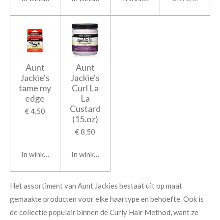
Aunt
Aunt
Jackie's
Jackie's
tame my
Curl La
edge
La
Custard
€ 4,50
(15.oz)
€ 8,50
In winkelwagen
In winkelwagen
Het assortiment van Aunt Jackies bestaat uit op maat
gemaakte producten voor elke haartype en behoefte. Ook is
de collectie populair binnen de Curly Hair Method, want ze