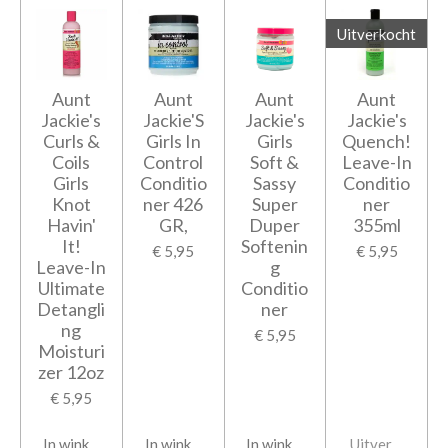
Uitverkocht
Aunt
Aunt
Aunt
Aunt
Jackie's
Jackie'S
Jackie's
Jackie's
Curls &
Girls In
Girls
Quench!
Coils
Control
Soft &
Leave-In
Girls
Conditio
Sassy
Conditio
Knot
ner 426
Super
ner
Havin'
GR,
Duper
355ml
It!
Softenin
€ 5,95
€ 5,95
Leave-In
g
Ultimate
Conditio
Detangli
ner
ng
€ 5,95
Moisturi
zer 12oz
€ 5,95
In winkelwagen
In winkelwagen
In winkelwagen
Uitverkocht