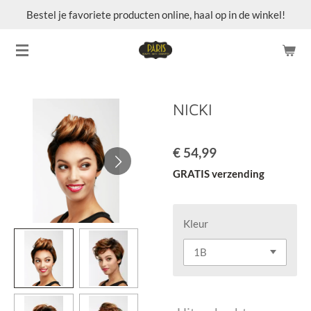
Bestel je favoriete producten online, haal op in de winkel!
Ga
direct
naar
de
hoofdinhoud
NICKI
€ 54,99
GRATIS verzending
Kleur