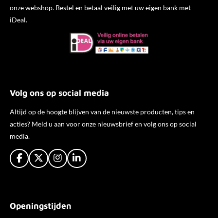
onze webshop. Bestel en betaal veilig met uw eigen bank met
iDeal.
Volg ons op social media
Altijd op de hoogte blijven van de nieuwste producten, tips en
acties? Meld u aan voor onze nieuwsbrief en volg ons op social
media.
F
X
I
L
a
n
i
c
s
n
e
t
k
b
a
e
Openingstijden
o
g
d
o
r
I