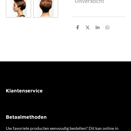
Uitverkocht
D
D
S
D
e
e
h
e
l
e
a
l
e
l
r
e
n
e
n
Klantenservice
Betaalmethoden
Uw favoriete producten eenvoudig bestellen? Dit kan online in