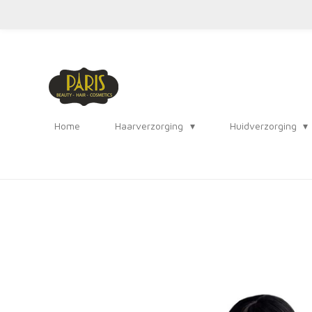
Ga
direct
naar
de
hoofdinhoud
Home
Haarverzorging
Huidverzorging