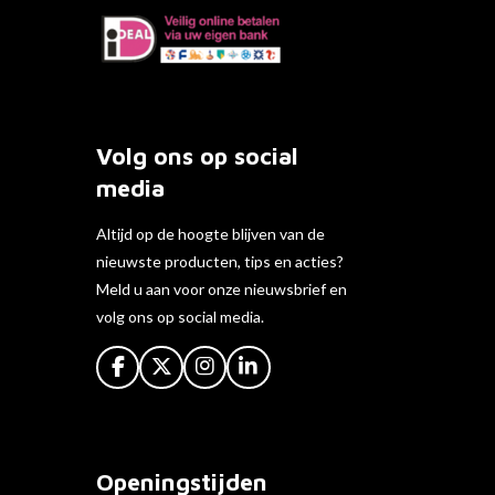
Volg ons op social
media
Altijd op de hoogte blijven van de
nieuwste producten, tips en acties?
Meld u aan voor onze nieuwsbrief en
volg ons op social media.
F
X
I
L
a
n
i
c
s
n
e
t
k
b
a
e
o
g
d
Openingstijden
o
r
I