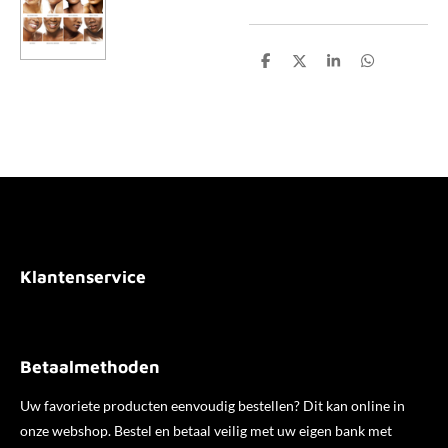
D
D
S
D
e
e
h
e
l
e
a
l
e
l
r
e
n
e
n
Klantenservice
Betaalmethoden
Uw favoriete producten eenvoudig bestellen? Dit kan online in
onze webshop. Bestel en betaal veilig met uw eigen bank met