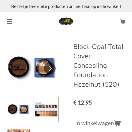
Bestel je favoriete producten online, haal op in de winkel!
Ga
direct
naar
de
hoofdinhoud
Black Opal Total
Cover
Concealing
Foundation
Hazelnut (520)
€ 12,95
In winkelwagen