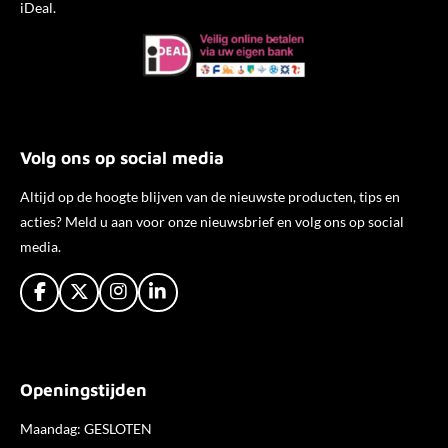
iDeal.
Volg ons op social media
Altijd op de hoogte blijven van de nieuwste producten, tips en
acties? Meld u aan voor onze nieuwsbrief en volg ons op social
media.
F
X
I
L
a
n
i
c
s
n
e
t
k
b
a
e
Openingstijden
o
g
d
o
r
I
k
a
n
Maandag: GESLOTEN
m