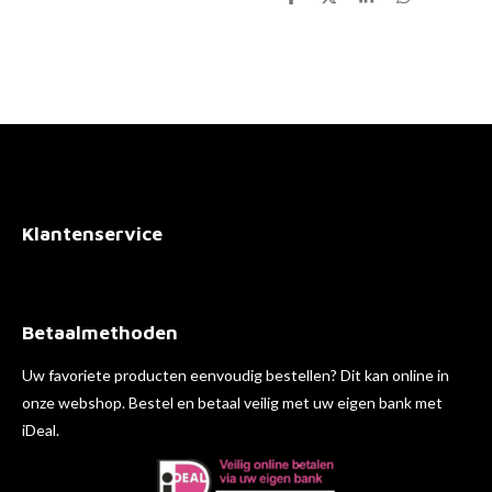
D
D
S
D
e
e
h
e
l
e
a
l
e
l
r
e
n
e
n
Klantenservice
Betaalmethoden
Uw favoriete producten eenvoudig bestellen? Dit kan online in
onze webshop. Bestel en betaal veilig met uw eigen bank met
iDeal.