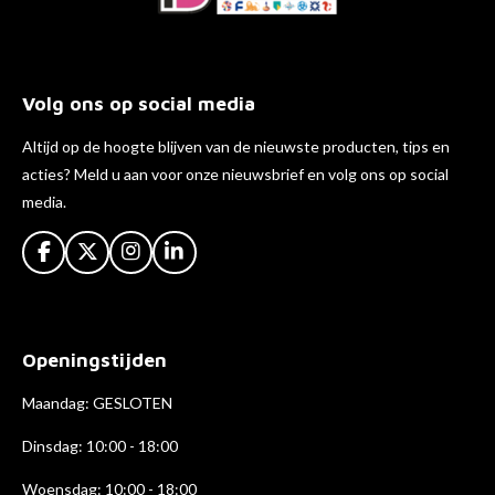
Volg ons op social media
Altijd op de hoogte blijven van de nieuwste producten, tips en
acties? Meld u aan voor onze nieuwsbrief en volg ons op social
media.
F
X
I
L
a
n
i
c
s
n
e
t
k
b
a
e
Openingstijden
o
g
d
o
r
I
k
a
n
Maandag: GESLOTEN
m
Dinsdag: 10:00 - 18:00
Woensdag: 10:00 - 18:00