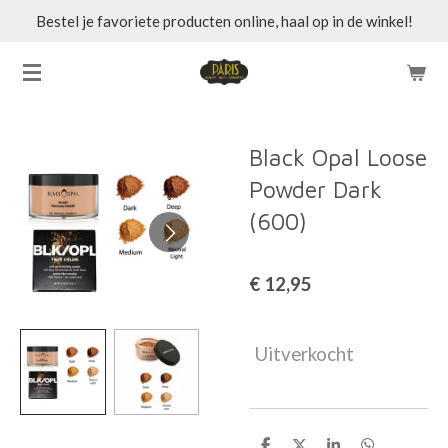
Bestel je favoriete producten online, haal op in de winkel!
Ga
direct
naar
de
hoofdinhoud
Black Opal Loose
Powder Dark
(600)
€ 12,95
Uitverkocht