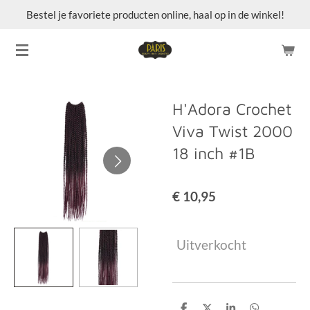
Bestel je favoriete producten online, haal op in de winkel!
Ga
direct
naar
de
hoofdinhoud
H'Adora Crochet
Viva Twist 2000
18 inch #1B
€ 10,95
Uitverkocht