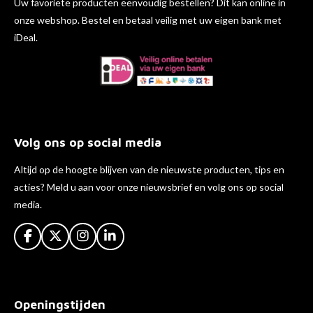
Uw favoriete producten eenvoudig bestellen? Dit kan online in
onze webshop. Bestel en betaal veilig met uw eigen bank met
iDeal.
Volg ons op social media
Altijd op de hoogte blijven van de nieuwste producten, tips en
acties? Meld u aan voor onze nieuwsbrief en volg ons op social
media.
F
X
I
L
a
n
i
c
s
n
e
t
k
b
a
e
Openingstijden
o
g
d