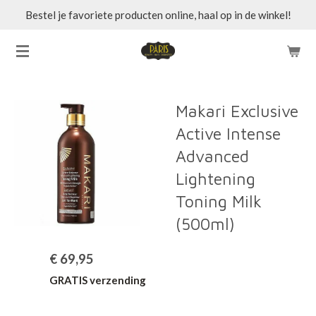
Bestel je favoriete producten online, haal op in de winkel!
Ga
direct
naar
de
hoofdinhoud
Makari Exclusive
Active Intense
Advanced
Lightening
Toning Milk
(500ml)
€ 69,95
GRATIS verzending